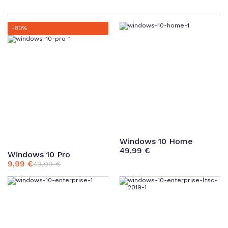
-80%
Windows 10 Home
49,99
€
Windows 10 Pro
9,99
€
49,99
€
Ursprünglicher
Aktueller
Preis
Preis
war:
ist:
49,99 €
9,99 €.