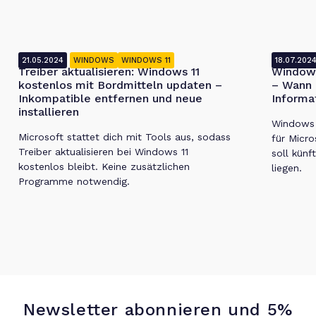
21.05.2024
WINDOWS
WINDOWS 11
18.07.202
Treiber aktualisieren: Windows 11
Windows
kostenlos mit Bordmitteln updaten –
– Wann 
Inkompatible entfernen und neue
Informa
installieren
Windows 1
Microsoft stattet dich mit Tools aus, sodass
für Micro
Treiber aktualisieren bei Windows 11
soll künf
kostenlos bleibt. Keine zusätzlichen
liegen.
Programme notwendig.
Newsletter abonnieren und 5%