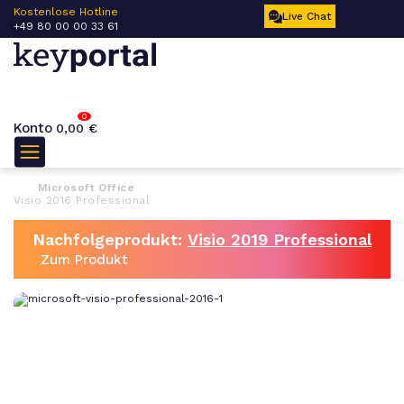
 –
Kostenlose Hotline
Live Chat
+49 80 00 00 33 61
0
Konto
0,00
€
Microsoft Office
Visio 2016 Professional
Nachfolgeprodukt:
Visio 2019 Professional
Zum Produkt