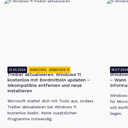
21.05.2024
WINDOWS
WINDOWS 11
18.07.202
Treiber aktualisieren: Windows 11
Windows
kostenlos mit Bordmitteln updaten –
– Wann 
Inkompatible entfernen und neue
Informa
installieren
Windows 1
Microsoft stattet dich mit Tools aus, sodass
für Micro
Treiber aktualisieren bei Windows 11
soll künf
kostenlos bleibt. Keine zusätzlichen
liegen.
Programme notwendig.