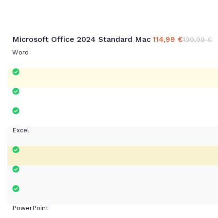
Microsoft Office 2024 Standard Mac
114,99
€
199,99
€
Ursprünglicher
Aktueller
Preis
Preis
Word
war:
ist:
199,99 €
114,99 €.
Excel
PowerPoint