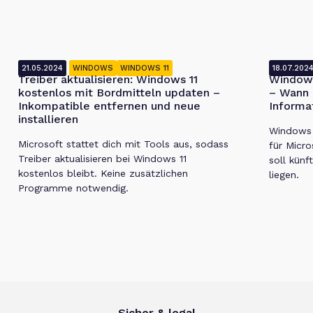
21.05.2024
WINDOWS
WINDOWS 11
18.07.202
Treiber aktualisieren: Windows 11
Windows
kostenlos mit Bordmitteln updaten –
– Wann 
Inkompatible entfernen und neue
Informa
installieren
Windows 1
Microsoft stattet dich mit Tools aus, sodass
für Micro
Treiber aktualisieren bei Windows 11
soll künf
kostenlos bleibt. Keine zusätzlichen
liegen.
Programme notwendig.
Sicher & legal