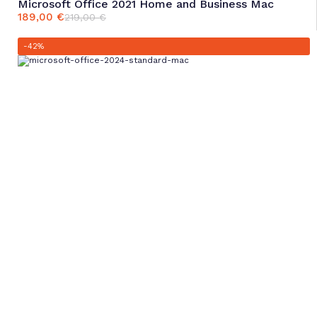
Microsoft Office 2021 Home and Business Mac
189,00
€
219,00
€
Ursprünglicher
Aktueller
Preis
Preis
war:
ist:
-42%
219,00 €
189,00 €.