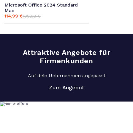
Microsoft Office 2024 Standard
Mac
114,99
€
199,99
€
Ursprünglicher
Aktueller
Preis
Preis
war:
ist:
199,99 €
114,99 €.
Attraktive Angebote für
Firmenkunden
Auf dein Unternehmen angepasst
Zum Angebot