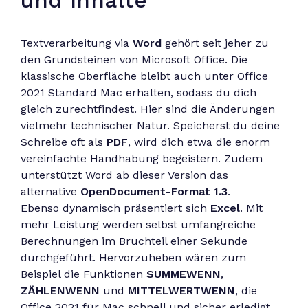
und Inhalte
Textverarbeitung via
Word
gehört seit jeher zu
den Grundsteinen von Microsoft Office. Die
klassische Oberfläche bleibt auch unter Office
2021 Standard Mac erhalten, sodass du dich
gleich zurechtfindest. Hier sind die Änderungen
vielmehr technischer Natur. Speicherst du deine
Schreibe oft als
PDF
, wird dich etwa die enorm
vereinfachte Handhabung begeistern. Zudem
unterstützt Word ab dieser Version das
alternative
OpenDocument-Format 1.3
.
Ebenso dynamisch präsentiert sich
Excel
. Mit
mehr Leistung werden selbst umfangreiche
Berechnungen im Bruchteil einer Sekunde
durchgeführt. Hervorzuheben wären zum
Beispiel die Funktionen
SUMMEWENN
,
ZÄHLENWENN
und
MITTELWERTWENN
, die
Office 2021 für Mac schnell und sicher erledigt.