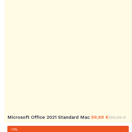
Microsoft Office 2021 Standard Mac
99,99
€
159,99
€
Ursprünglicher
Aktueller
Preis
Preis
war:
ist:
-13%