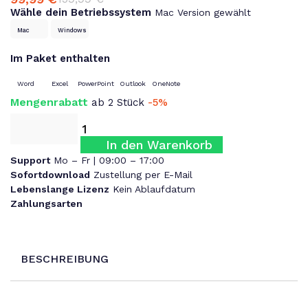
Ursprünglicher
Aktueller
Wähle dein Betriebssystem
Mac Version gewählt
Preis
Preis
war:
ist:
Mac
Windows
159,99 €
99,99 €.
Im Paket enthalten
Word
Excel
PowerPoint
Outlook
OneNote
Mengenrabatt
ab 2 Stück
-5%
In den Warenkorb
Support
Mo – Fr | 09:00 – 17:00
Sofortdownload
Zustellung per E-Mail
Lebenslange Lizenz
Kein Ablaufdatum
Zahlungsarten
BESCHREIBUNG