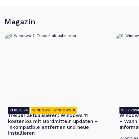
Magazin
21.05.2024
WINDOWS
WINDOWS 11
18.07.202
Treiber aktualisieren: Windows 11
Windows
kostenlos mit Bordmitteln updaten –
– Wann 
Inkompatible entfernen und neue
Informa
installieren
Windows 1