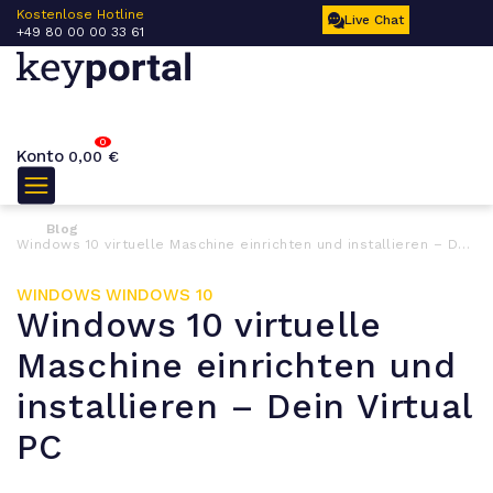
 –
Kostenlose Hotline
Live Chat
+49 80 00 00 33 61
0
Konto
0,00
€
Blog
Windows 10 virtuelle Maschine einrichten und installieren – Dein Virtual PC
WINDOWS
WINDOWS 10
Windows 10 virtuelle
Maschine einrichten und
installieren – Dein Virtual
PC