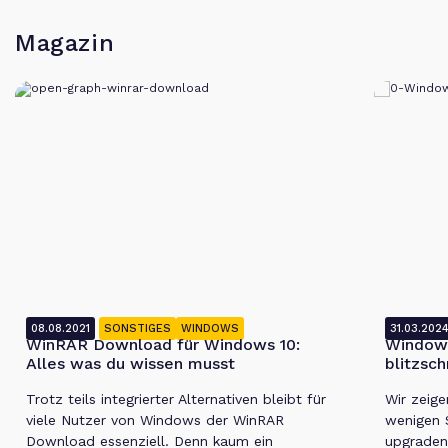
Magazin
08.08.2021
SONSTIGES
WINDOWS
31.03.202
WinRAR Download für Windows 10:
Windows
Alles was du wissen musst
blitzsch
Trotz teils integrierter Alternativen bleibt für
Wir zeige
viele Nutzer von Windows der WinRAR
wenigen 
Download essenziell. Denn kaum ein
upgraden