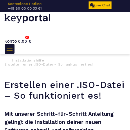
 –
Kostenlose Hotline
Ku
Live Chat
+49 80 00 00 33 61
17
0
Konto
0,00
€
Installationshilfe
Erstellen einer .ISO-Datei – So funktioniert es!
Erstellen einer .ISO-Datei
– So funktioniert es!
Mit unserer Schritt-für-Schritt Anleitung
gelingt die Installation deiner neuen