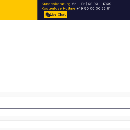
Kundenberatung
Mo – Fr | 09:00 – 17:00
Kostenlose Hotline
+49 80 00 00 33 61
Live Chat