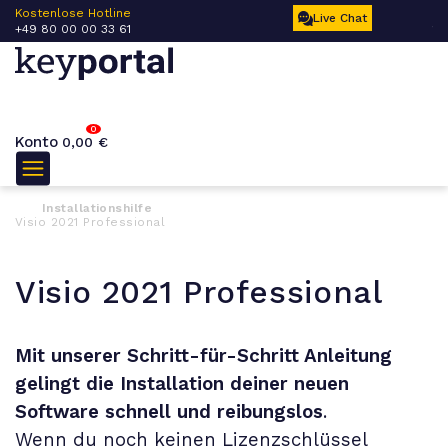
 –
Kostenlose Hotline
Ku
Live Chat
+49 80 00 00 33 61
17
0
Konto
0,00
€
Installationshilfe
Visio 2021 Professional
Visio 2021 Professional
Mit unserer Schritt-für-Schritt Anleitung
gelingt die Installation deiner neuen
Software schnell und reibungslos
.
Wenn du noch keinen Lizenzschlüssel