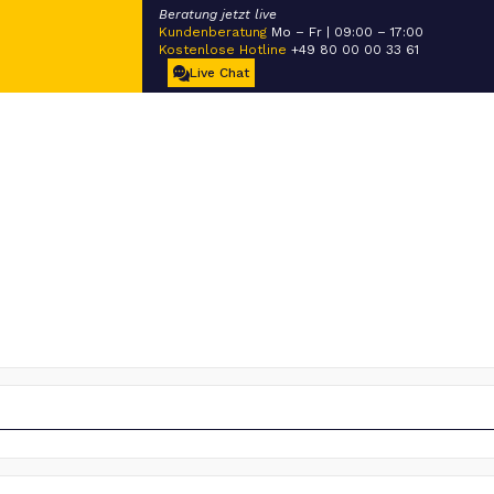
Beratung jetzt live
Kundenberatung
Mo – Fr | 09:00 – 17:00
Kostenlose Hotline
+49 80 00 00 33 61
Live Chat