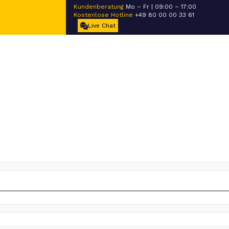
Kundenberatung
Mo – Fr | 09:00 – 17:00
Kostenlose Hotline
+49 80 00 00 33 61
Live Chat