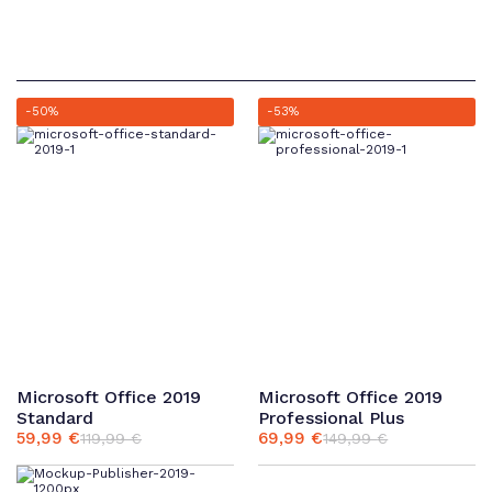
-50%
-53%
Microsoft Office 2019
Microsoft Office 2019
Standard
Professional Plus
59,99
€
69,99
€
119,99
€
149,99
€
Ursprünglicher
Aktueller
Ursprünglicher
Aktueller
Preis
Preis
Preis
Preis
war:
ist:
war:
ist: