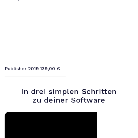
119,99 €
59,99 €.
149,99 €
69,99 €.
Publisher 2019
139,00
€
In drei simplen Schritten
zu deiner Software