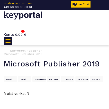
 –
Kostenlose Hotline
Ku
Live Chat
+49 80 00 00 33 61
17
0
Konto
0,00
€
Microsoft Publisher
Microsoft Publisher 2019
Microsoft Publisher 2019
Word
Excel
PowerPoint
Outlook
OneNote
Publisher
Access