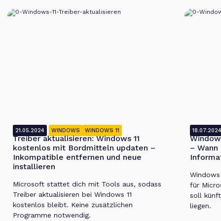
21.05.2024
WINDOWS
WINDOWS 11
18.07.202
Treiber aktualisieren: Windows 11
Windows
kostenlos mit Bordmitteln updaten –
– Wann 
Inkompatible entfernen und neue
Informa
installieren
Windows 1
Microsoft stattet dich mit Tools aus, sodass
für Micro
Treiber aktualisieren bei Windows 11
soll künf
kostenlos bleibt. Keine zusätzlichen
liegen.
Programme notwendig.