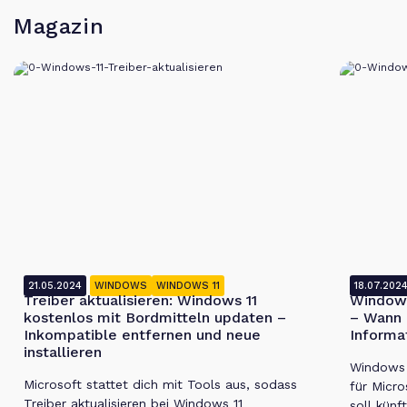
Magazin
21.05.2024
WINDOWS
WINDOWS 11
18.07.202
Treiber aktualisieren: Windows 11
Windows
kostenlos mit Bordmitteln updaten –
– Wann 
Inkompatible entfernen und neue
Informa
installieren
Windows 1
Microsoft stattet dich mit Tools aus, sodass
für Micro
Treiber aktualisieren bei Windows 11
soll künf