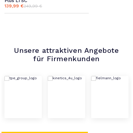
Plus LTSC
139,99
€
249,99
€
Ursprünglicher
Aktueller
Preis
Preis
war:
ist:
249,99 €
139,99 €.
Unsere attraktiven Angebote
für Firmenkunden