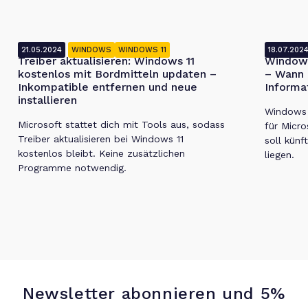
21.05.2024
WINDOWS
WINDOWS 11
18.07.202
Treiber aktualisieren: Windows 11
Windows
kostenlos mit Bordmitteln updaten –
– Wann 
Inkompatible entfernen und neue
Informa
installieren
Windows 1
Microsoft stattet dich mit Tools aus, sodass
für Micro
Treiber aktualisieren bei Windows 11
soll künf
kostenlos bleibt. Keine zusätzlichen
liegen.
Programme notwendig.
Newsletter abonnieren und 5%