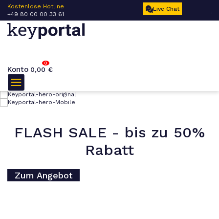
 –
Kostenlose Hotline
Ku
Live Chat
+49 80 00 00 33 61
17
0
Konto
0,00
€
Top-Aktuell - Office 2024
FLASH SALE - bis zu 50%
Professional jetzt bei
Rabatt
keyportal
Zum Angebot
Zum Produkt