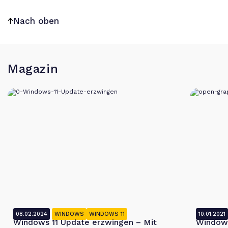
Nach oben
Magazin
08.02.2024
WINDOWS
WINDOWS 11
10.01.2021
Windows 11 Update erzwingen – Mit
Windows