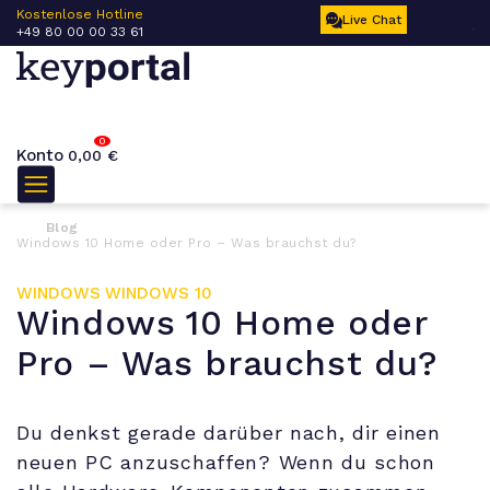
 –
Kostenlose Hotline
Ku
Live Chat
+49 80 00 00 33 61
17
0
Konto
0,00
€
Blog
Windows 10 Home oder Pro – Was brauchst du?
WINDOWS
WINDOWS 10
Windows 10 Home oder
Pro – Was brauchst du?
Du denkst gerade darüber nach, dir einen
neuen PC anzuschaffen? Wenn du schon