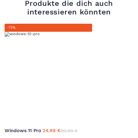
Produkte die dich auch
interessieren könnten
-75%
Windows 11 Pro
24,99
€
99,99
€
Ursprünglicher
Aktueller