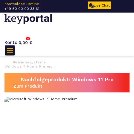
 –
Kostenlose Hotline
Ku
Live Chat
+49 80 00 00 33 61
17
0
Konto
0,00
€
Betriebssysteme
Windows 7 Home Premium
Nachfolgeprodukt:
Windows 11 Pro
Zum Produkt