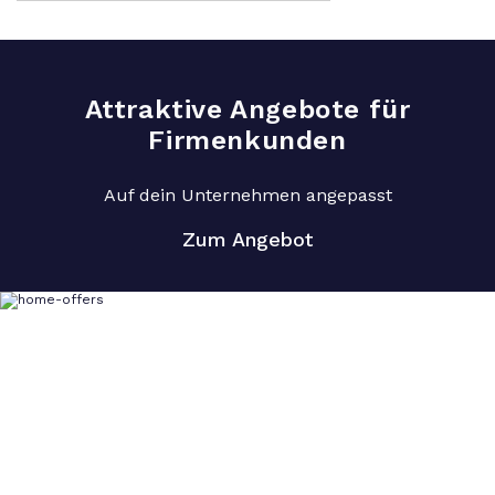
Preis
Preis
war:
ist:
99,99 €
24,99 €.
Attraktive Angebote für
Firmenkunden
Auf dein Unternehmen angepasst
Zum Angebot