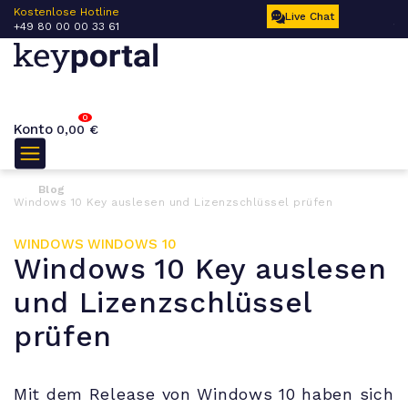
 –
Kostenlose Hotline
Ku
Live Chat
+49 80 00 00 33 61
17
0
Konto
0,00
€
Blog
Windows 10 Key auslesen und Lizenzschlüssel prüfen
WINDOWS
WINDOWS 10
Windows 10 Key auslesen
und Lizenzschlüssel
prüfen
Mit dem Release von Windows 10 haben sich