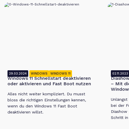
29.03.2024
WINDOWS
WINDOWS 11
02.11.2023
Windows 11 Schnellstart deaktivieren
Diashow
oder aktivieren und Fast Boot nutzen
– Mit d
Windows
Alles nicht weiter kompliziert. Du musst
Unlängst
bloss die richtigen Einstellungen kennen,
bei der 
wenn du den Windows 11 Fast Boot
Diashow e
deaktivieren willst.
Schritt i