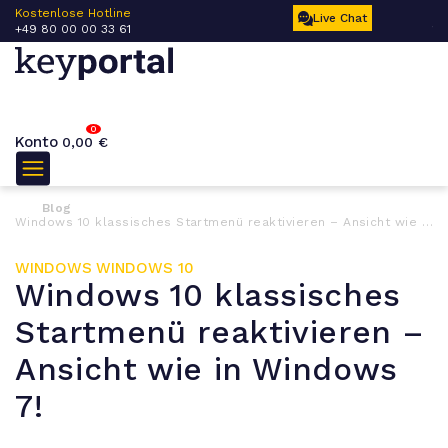
 –
Kostenlose Hotline
Ku
Live Chat
+49 80 00 00 33 61
17
0
Konto
0,00
€
Blog
Windows 10 klassisches Startmenü reaktivieren – Ansicht wie in Windows 7!
WINDOWS
WINDOWS 10
Windows 10 klassisches
Startmenü reaktivieren –
Ansicht wie in Windows
7!