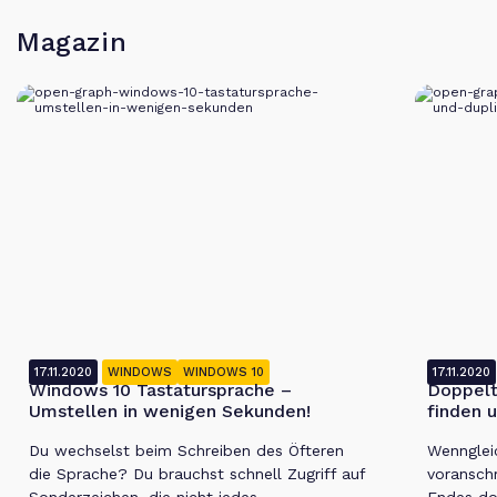
Magazin
17.11.2020
WINDOWS
WINDOWS 10
17.11.2020
Windows 10 Tastatursprache –
Doppelt
Umstellen in wenigen Sekunden!
finden 
Du wechselst beim Schreiben des Öfteren
Wenngleic
die Sprache? Du brauchst schnell Zugriff auf
voranschr
Sonderzeichen, die nicht jedes
Endes do