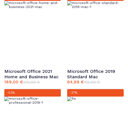
119,99 €
59,99 €.
189,99 €
134,99 €.
Microsoft Office 2021
Microsoft Office 2019
Home and Business Mac
Standard Mac
189,00
€
64,99
€
219,00
€
119,99
€
Ursprünglicher
Aktueller
Ursprünglicher
Aktueller
Preis
Preis
Preis
Preis
-53%
-37%
war:
ist:
war:
ist:
219,00 €
189,00 €.
119,99 €
64,99 €.