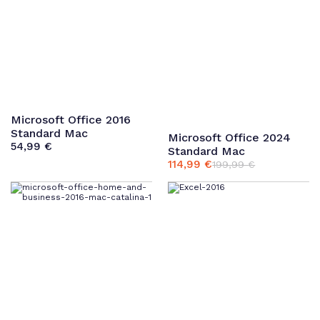
Microsoft Office 2016
Standard Mac
Microsoft Office 2024
54,99
€
Standard Mac
114,99
€
199,99
€
Ursprünglicher
Aktueller
Preis
Preis
war:
ist:
199,99 €
114,99 €.