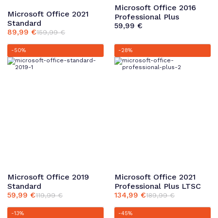
Microsoft Office 2016
Microsoft Office 2021
Professional Plus
Standard
59,99
€
89,99
€
159,99
€
Ursprünglicher
Aktueller
Preis
Preis
-50%
-28%
war:
ist:
159,99 €
89,99 €.
Microsoft Office 2019
Microsoft Office 2021
Standard
Professional Plus LTSC
59,99
€
134,99
€
119,99
€
189,99
€
Ursprünglicher
Aktueller
Ursprünglicher
Aktueller
Preis
Preis
Preis
Preis
-13%
-45%
war:
ist:
war:
ist: