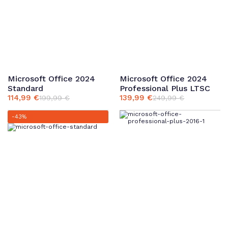
Microsoft Office 2024
Microsoft Office 2024
Standard
Professional Plus LTSC
114,99
€
139,99
€
199,99
€
249,99
€
Ursprünglicher
Aktueller
Ursprünglicher
Aktueller
Preis
Preis
Preis
Preis
-43%
war:
ist:
war:
ist:
199,99 €
114,99 €.
249,99 €
139,99 €.