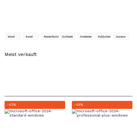
Word
Excel
PowerPoint
Outlook
OneNote
Publisher
Access
-42%
-44%