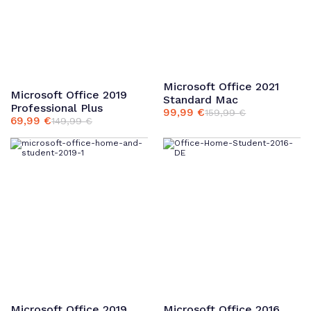
Microsoft Office 2021
Microsoft Office 2019
Standard Mac
Professional Plus
99,99
€
159,99
€
Ursprünglicher
Aktueller
69,99
€
149,99
€
Ursprünglicher
Aktueller
Preis
Preis
Preis
Preis
war:
ist:
war:
ist:
159,99 €
99,99 €.
149,99 €
69,99 €.
Microsoft Office 2019
Microsoft Office 2016